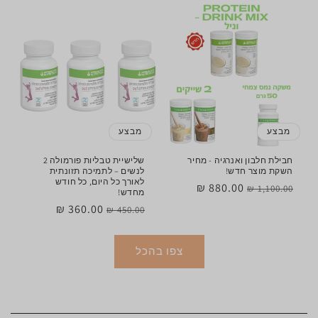
רגיל
מבצע
רגיל
מבצע
מבצע
מבצע
חבילת חלבון ואנרגיה - מחיר
שלישיית טבליות פורמולה 2
השקת מוצר חדש!
לנשים – לתמיכה תזונתית
לאורך כל היום, כל חודש
מחיר
מחיר
880.00 ₪
1,100.00 ₪
מחדש!
רגיל
מבצע
מחיר
מחיר
360.00 ₪
450.00 ₪
רגיל
מבצע
צפו בהכל